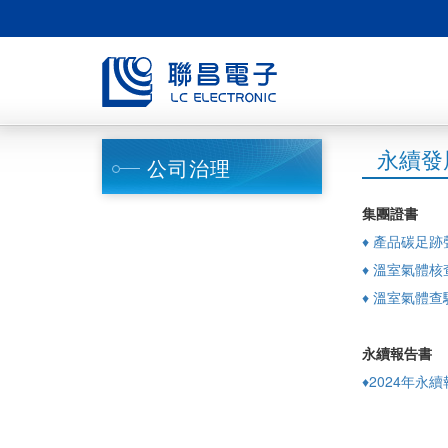
永續發
公司治理
集團證書
♦ 產品碳足
♦ 溫室氣體
♦ 溫室氣體查
永續報告書
♦2024年永