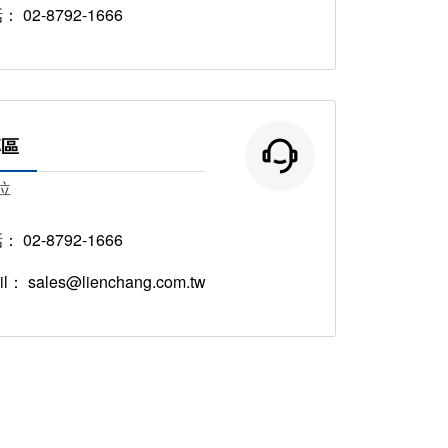
話：
02-8792-1666
專區
位
話：
02-8792-1666
il：
sales@lienchang.com.tw