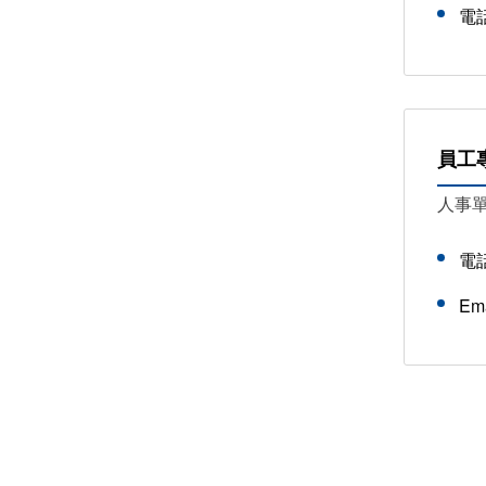
電
員工
人事
電
Em