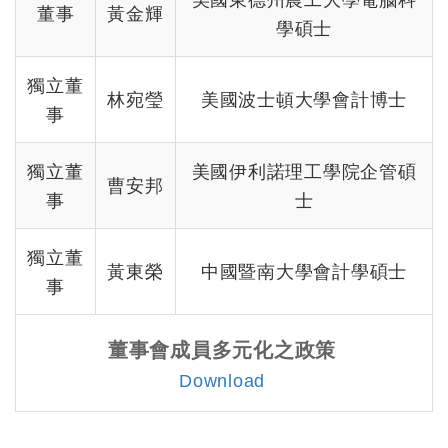
美國東德州農工大學電腦科
董事
黃金輝
學碩士
獨立董
林宛瑩
美國波士頓大學會計博士
事
獨立董
美國伊利諾理工學院企管碩
曹安邦
事
士
獨立董
黃東榮
中國暨南大學會計學碩士
事
董事會成員多元化之政策
Download