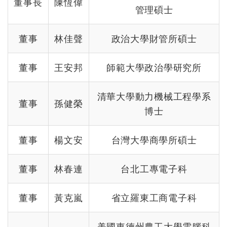
董事長
陳恆偉
管理碩士
董事
林佳聲
政治大學財管所碩士
董事
王安邦
師範大學政治學研究所
清華大學動力機械工程學系
董事
孫健榮
博士
董事
楊文安
台灣大學商學所碩士
董事
林春連
台北工專電子科
董事
黃克嵐
省立羅東工商電子科