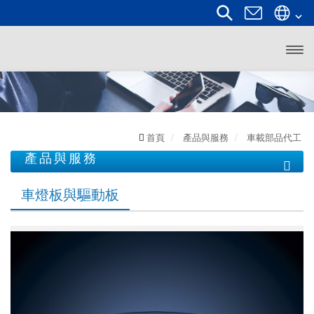
開啟
主選
單
首頁
產品與服務
車載部品代工
產品與服務
消費性充電器
車燈板與驅動板
基板型電源供應器
GaN氮化稼快充產品
變頻驅動控制器
消費型電源產品
鋰電池快充產品
車載部品代工
風扇馬達驅動器
商用型電源產品
車燈板與驅動板
壓縮機驅動器-工業應用
儲能設備EMS