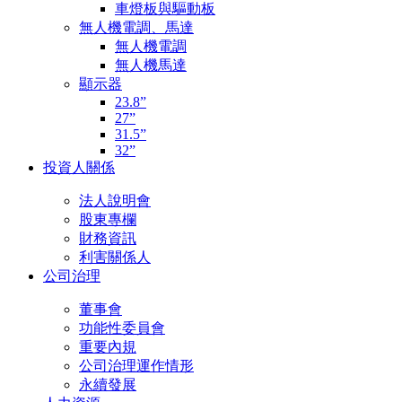
車燈板與驅動板
無人機電調、馬達
無人機電調
無人機馬達
顯示器
23.8”
27”
31.5”
32”
投資人關係
法人說明會
股東專欄
財務資訊
利害關係人
公司治理
董事會
功能性委員會
重要內規
公司治理運作情形
永續發展