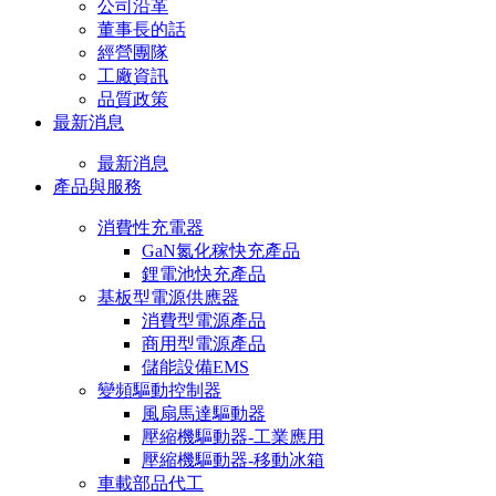
公司沿革
董事長的話
經營團隊
工廠資訊
品質政策
最新消息
最新消息
產品與服務
消費性充電器
GaN氮化稼快充產品
鋰電池快充產品
基板型電源供應器
消費型電源產品
商用型電源產品
儲能設備EMS
變頻驅動控制器
風扇馬達驅動器
壓縮機驅動器-工業應用
壓縮機驅動器-移動冰箱
車載部品代工